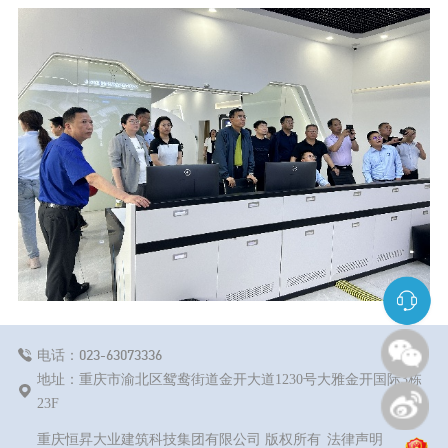
023-63073336
电话：
地址：重庆市渝北区鸳鸯街道金开大道1230号大雅金开国际3栋
23F
重庆恒昇大业建筑科技集团有限公司 版权所有
法律声明