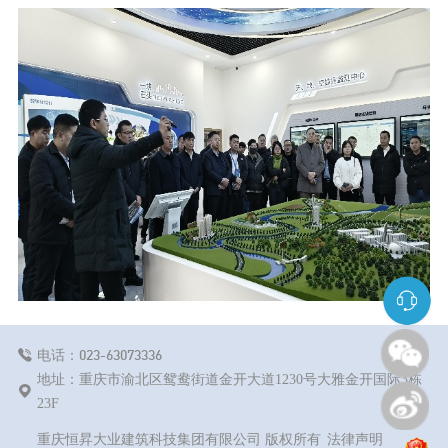
023-63073336
电话：
地址：重庆市渝北区鸳鸯街道金开大道1230号大雅金开国际3栋
23F
重庆恒昇大业建筑科技集团有限公司 版权所有
法律声明